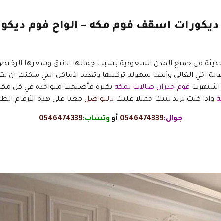
راويز فوم مكة ت: 0546474339 ديكورات اسقف فوم مكه – الوا
يثة في جميع المدن السعودية بسبب جمالها الانيق وسعرها الرخيص 
الة اخي الغالي وأيضا سهولة تركيبها وتعدد الأماكن التي يمكنك ان ت
د اشتهرت
فوم جدران صالات بمكة
بكثرة فأصبحت متواجدة في كل مك
ة
واذا كنت تريد بيتك جميلا عليك
بالتواصل
معنا على هذه الأرقام الظا
جوال:
0546474339
أو
وتساب:
0546474339