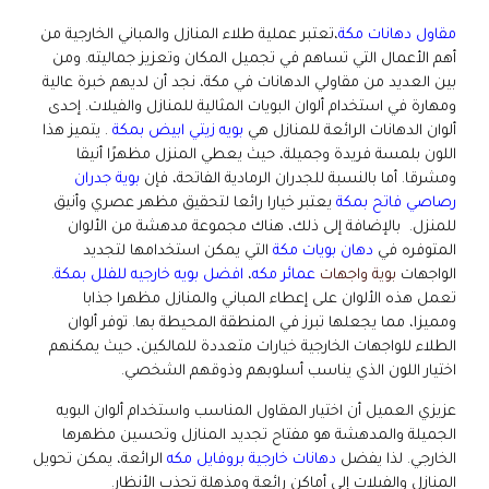
مقاول دهانات مكة
،تعتبر عملية طلاء المنازل والمباني الخارجية من
أهم الأعمال التي تساهم في تجميل المكان وتعزيز جماليته. ومن
بين العديد من مقاولي الدهانات في مكة، نجد أن لديهم خبرة عالية
ومهارة في استخدام ألوان البويات المثالية للمنازل والفيلات. إحدى
ألوان الدهانات الرائعة للمنازل هي
بويه زيتي ابيض بمكة
. يتميز هذا
اللون بلمسة فريدة وجميلة، حيث يعطي المنزل مظهرًا أنيقا
ومشرقا. أما بالنسبة للجدران الرمادية الفاتحة، فإن
بوية جدران
رصاصي فاتح بمكة
يعتبر خيارا رائعا لتحقيق مظهر عصري وأنيق
للمنزل. بالإضافة إلى ذلك، هناك مجموعة مدهشة من الألوان
المتوفره في
دهان بويات مكة
التي يمكن استخدامها لتجديد
الواجهات
بوية واجهات
عمائر مكه
،
افضل بويه خارجيه للفلل بمكة
.
تعمل هذه الألوان على إعطاء المباني والمنازل مظهرا جذابا
ومميزا، مما يجعلها تبرز في المنطقة المحيطة بها. توفر ألوان
الطلاء للواجهات الخارجية خيارات متعددة للمالكين، حيث يمكنهم
اختيار اللون الذي يناسب أسلوبهم وذوقهم الشخصي.
عزيزي العميل أن اختيار المقاول المناسب واستخدام ألوان البويه
الجميلة والمدهشة هو مفتاح تجديد المنازل وتحسين مظهرها
الخارجي. لذا يفضل
دهانات خارجية بروفايل مكه
الرائعة، يمكن تحويل
المنازل والفيلات إلى أماكن رائعة ومذهلة تجذب الأنظار.