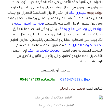
بخبرتها في تنفيذ هذه الأعمال هي مكة المكرمة. حيث توجد هناك
مقاولون محترفون في مجال بوية الجدران و المباني والفلل الخارجية.
بويات روعه
للجدران مكه
أن اختيار الألوان المناسبة للجدران وواجهات
المباني يعتبر عاملا أساسيا في تجميل المنزل وإضفاء الجمال عليه
ومن بين بعض الألوان المذهلة والجميلة
بويه زيتي ابيض بمكة
و
بوية جدران رصاصي فاتح بمكة
، والتي يمكن استخدامها لتحقيق
تأثيرات بصرية رائعة وتجميل الفلل وواجهات المباني بشكل مميز.
لذا، يجب على أصحاب المنازل والمهتمين بالتجميل الخارجي اختيار
دهانات خارجية للمنازل مكه
مضمون وبجوده عاليه .ولتصاميم
الخارجيه العصرية وفرنا افضل
دهانات خارجية في مكه
لإبراز بعض
التفاصيل المعمارية وتحقيق توازن رائع بين الألوان الأخرى في
الواجهة الخارجية.
لتواصل أو للاستفسار
جوال: 0546474339
||
واتساب:
0546474339
شاهد أيضا:
تركيب بديل الرخام
افضل دهانات خارجية في مكه