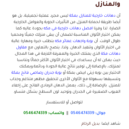
والمنازل
أن
دهانات خارجية للمنازل بمكة
ليس مجرد عملية تجميلية، بل هو
أيضا طريقة لحماية المنزل من التأثيرات الجوية والعوامل الخارجية
الضارة. لذا وفرنا
افضل دهانات خارجية في مكه
بجودة عاليه كما
يمكن اختيار الألوان المناسبة لضمان أن يبقى منزلك جميلًا ومحميا
طوال الوقت. أن
بوية واجهات عمائر مكه
يتطلب خبرة ومهارة عالية
في اختيار الألوان وتنفيذ الدهان. ولذا، ينصح بالتعاون مع
مقاول
دهانات مكة
الذي يمتلك الخبرة والمعرفة اللازمة في هذا المجال.
حيث يمكن له أن يساعدك في اختيار الألوان الأكثر جمالًا وتناسبا
لمنزلك، بالإضافة إلى توفير نتائج عالية الجودة ودائمة.ويمكنك
الاختيار بين بويه زيتي ابيض بمكة أو
بوية جدران رصاصي فاتح بمكة
وتنسيقها بسهولة مع الألوان الأخرى لتحقيق مظهر متناغم وجذاب
للمنزل. بالإضافة إلى ذلك، يعمل الدهان الرمادي الفاتح على إخفاء
العيوب الصغيرة في الجدران وتوحيد لون السطح بشكل متساو.
لتواصل أو للاستفسار
جوال: 0546474339
||
واتساب:
0546474339
شاهد ايضا:
بديل الرخام