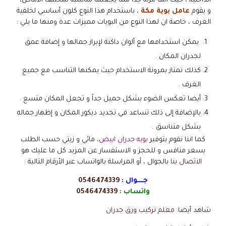
الداخلية ، حيث انها مرنة جداً مما يجعلها مناسبة لمختلف الأماكن،
و يقوم
عامل بوية مكة
، باستخدام هذا النوع كلون أساسي لخلفية
الغرف ، خاصة ان لهذا النوع من البويات مميزات عدة ومنها ما يلي :
يمكن استخدامها مع ألوان داكنة لإبراز جمالها و إضافة عمق
لجدران المكان .
كذلك تمتاز بمرونة الاستخدام حيث يمكنها التناسب مع جميع
الغرف .
أيضا تعكس الضوء بشكل جميل جداً و تجعل المكان متسع .
بالإضافة إلى ذلك تساعد في تجديد ديكور المكان و إظهار جماله
بشكل متناسق .
كما اننا نقوم بتوفير
بويه جدران ابيض
، مائي و زيتي حسب الطلب
بسعر منافس و للحجز و الاستفسار عن المزيد كل ما عليك هو
الاتصال بنا
بالجوال ، أو المراسلة بالواتساب عبر الأرقام التالية :
جــــوال :
0546474339
واتساب :
0546474339
شاهد أيضا:
معلم تركيب ورق جدران