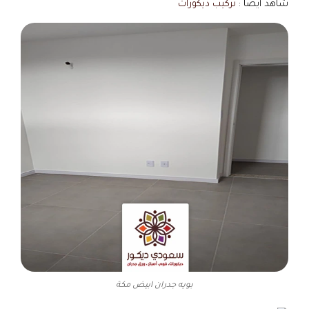
شاهد أيضا :
تركيب ديكورات
بويه جدران ابيض مكة