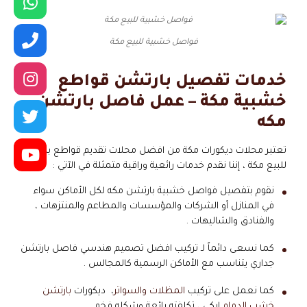
فواصل خشبية للبيع مكة
خدمات تفصيل بارتشن قواطع
خشبية مكة – عمل فاصل بارتشن
مكه
تعتبر محلات ديكورات مكة من افضل محلات تقديم قواطع بارتشن
للبيع مكة ، إننا نقدم خدمات رائعية وراقية متمثلة في الآتي :
نقوم بتفصيل فواصل خشبية بارتشن مكه لكل الأماكن سواء
في المنازل أو الشركات والمؤسسات والمطاعم والمنتزهات ،
والفنادق والشاليهات .
كما نسعى دائماً لـ تركيب افضل تصميم هندسي فاصل بارتشن
جداري يتناسب مع الأماكن الرسمية كالمجالس .
كما نعمل على تركيب
المظلات والسواتر
، ديكورات
بارتشن
خشب الدمام
ايكي ، تكلفته رائعة وشكله فخم .