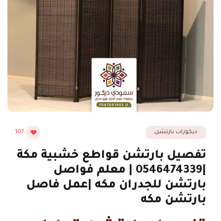
ديكورات بارتشن
107
تفصيل بارتشن قواطع خشبية مكة
|0546474339 | معلم فواصل
بارتشن للجدران مكه |عمل فاصل
بارتشن مكه