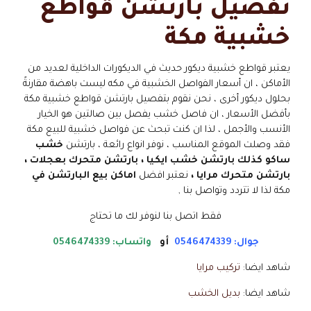
تفصيل بارتشن قواطع
خشبية مكة
يعتبر قواطع خشبية ديكور حديث في الديكورات الداخلية لعديد من
الأماكن ، ان أسعار الفواصل الخشبية في مكه ليست باهضة مقارنةً
بحلول ديكور أخرى ، نحن نقوم بتفصيل بارتشن قواطع خشبية مكة
بأفضل الأسعار ، ان فاصل خشب يفصل بين صالتين هو الخيار
الأنسب والأجمل ، لذا ان كنت تبحث عن فواصل خشبية للبيع مكة
فقد وصلت الموقع المناسب ، نوفر انواع رائعة ، بارتشن
خشب
ساكو كذلك بارتشن خشب ايكيا ، بارتشن متحرك بعجلات ،
بارتشن متحرك مرايا ،
نعتبر افضل
اماكن بيع البارتشن في
مكة لذا لا تتردد وتواصل بنا ,
فقط اتصل بنا لنوفر لك ما تحتاج
جوال: 0546474339
أو
واتساب: 0546474339
شاهد ايضا:
تركيب مرايا
شاهد ايضا:
بديل الخشب