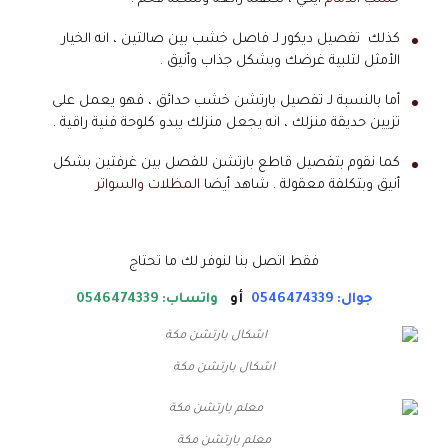
كذلك تفصيل ديكور لـ فاصل خشب بين صالتين ، انه الخيار
الأمثل لتلبية غرضك وبشكل جذاب وأنيق .
أما بالنسبة لـ تفصيل بارتشن خشب حدائق ، فهو يعمل على
تزيين حديقة منزلك ، انه يجعل منزلك يبدو كلوحة فنية راقية .
كما نقوم بتفصيل قاطع بارتشن للفصل بين غرفتين بشكل
أنيق وبتكلفة معقولة . شاهد أيضا
المظلات والسواتر
فقط اتصل بنا لنوفر لك ما تحتاج
جوال: 0546474339
أو
واتساب: 0546474339
اشكال بارتشن مكة
معلم بارتشن مكة