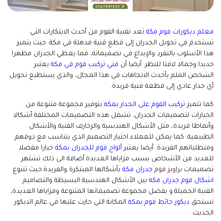
معلم ديكورات فوم مكة
تعد تقنية الفوم من أحدث الابتكارات التي
تستخدم في تحويل الجدران إلى قطع فنية مذهلة في مكة. حيث يتميز
هذا الأسلوب بالتفرد والإبداع في تصميماته، مما يعطي الجدران مظهرا
جديدا وجمالا لافتا للنظر. أيضا أن
فني تركيب فوم في مكة
يعتبر
الشخص الملم بأحدث الاتجاهات في هذا المجال، والذي يستطيع تحويل
أي جدار عادي إلى قطعة فنية فريدة.
كما تتميز
تركيب الفوم على الجدار بمكه
بتوفير مجموعة متنوعة من
الخيارات لتصميمات الجدران. تشمل هذه التصميمات المختلفة أشكالا
وأنماطا فريدة، مثل الأشكال الهندسية والزخارف الفنية والأشكال
الطبيعية. كما يمكن للعملاء اختيار التصميم الذي يتناسب مع ذوقهم
ومتطلباتهم الفريدة. أيضا يعتبر
ألواح فوم للجدران بمكة
خيارا مفضلا
للعديد من الأشخاص بسبب مزاياها العديدة.أضافة الى ذلك تشتهر
تصميمات
براويز فوم
جدران مكة
بأشكالها المبتكرة والفريدة.حيث تتنوع
اشكال فوم جدران مكه
بين الأشكال الهندسية البسيطة والتصاميم
الفنية الجميلة.و بفضل مجموعة تصميماتها المتنوعة ومزاياها العديدة،
تستحق
ديكور حائط فوم بمكه
المكانة التي حازت عليها في عالم الديكور
الحديث.