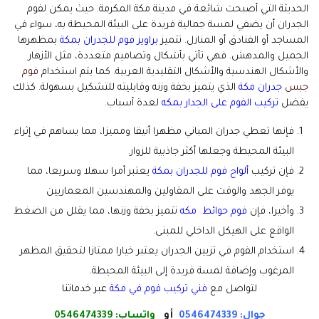
الحديثة التي أصبحت شائعة في مدينة مكة المكرمة. حيث يمكن لفوم
الجدران أن يضفي لمسة جمالية فريدة على البيئة المحيطة به، سواء في
المساجد أو الفنادق أو المنازل. تتميز
براويز فوم للجدران بمكة
بمظهرها
الجميل والمدهش. فهي تأتي بأشكال وتصاميم متعددة، مثل الأزهار
والأشكال الهندسية والأشكال التقليدية العربية. كما يتم استخدام
فوم
جبس
جدران مكة
الذي يتميز بخفة وزنه وقابليته للتشكيل بسهولة. كذلك
يفضل
تركيب الفوم على الجدار بمكه
لعدة أسباب.
فإنها تعطي جدران المباني مظهرا أنيقا ومميزا، مما يساهم في إثراء
البيئة المحيطة وجعلها أكثر جاذبية للزوار.
فإن تركيب
ألواح فوم للجدران بمكة
يعتبر أمرا سهلا وسريعا، مما
يوفر الجهد والوقت على المقاولين والمهندسين المعماريين
وأخيرا، فإن
فوم حوائط مكه
تتميز بخفة وزنها، مما يقلل من الضغط
الواقع على الهيكل الداخلي للمبنى.
استخدام الفوم في تزيين الجدران يعتبر خيارا ممتازا لتحقيق المظهر
المرغوب وإضافة لمسة فريدة إلى البيئة المحيطة.
لتواصل مع
فني تركيب فوم في مكة
عبر خدماتنا
جوال: 0546474339
أو
واتساب:
0546474339