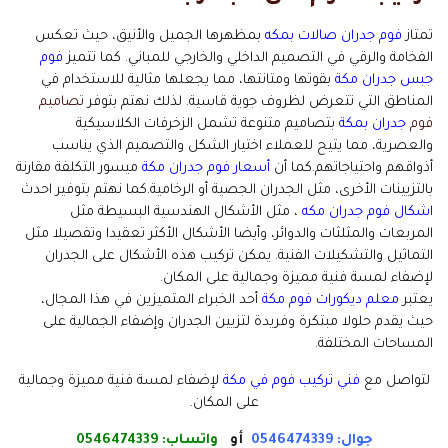
تمتاز
فوم جدران صالات بمكه
بمظهرها الجميل والأنيق، حيث تعكس
الفخامة والرقي في التصميم الداخلي والخارجي للمباني. كما تتميز
فوم
جبس جدران مكة
بقوتها ومتانتها، مما يجعلها مثالية للاستخدام في
المناطق التي تتعرض لظروف جوية قاسية. لذلك نهتم بتوفر
تصاميم
فوم
جدران بمكة
بتصاميم متنوعة تشمل الزخرفات الكلاسيكية
والعصرية، مما يتيح للعملاء اختيار الشكل والتصميم الذي يناسب
أذواقهم واحتياجاتهم.كما أن
أسعار فوم جدران مكة
ميسور التكلفة مقارنة
بالتزيينات الأخرى، مثل الجدران الجصية أو الرخامية.كما نهتم بتوفير احدث
اشكال فوم جدران مكه
، مثل الأشكال الهندسية البسيطة مثل
المربعات والمثلثات والدوائر، وأيضا الأشكال الأكثر تعقيدا وتفصيلا مثل
التماثيل والتشكيلات الفنية. يمكن تركيب هذه الأشكال على الجدران
لإضفاء لمسة فنية مميزة وجمالية على المكان.
يعتبر
معلم ديكورات فوم مكة
أحد الخبراء المتميزين في هذا المجال،
حيث يقدم حلولا مبتكرة وفريدة لتزيين الجدران وإضفاء الجمالية على
المساحات المختلفة.
لتواصل مع
فني تركيب فوم في مكة
لإضفاء لمسة فنية مميزة وجمالية
على المكان.
جوال: 0546474339
أو
واتساب:
0546474339