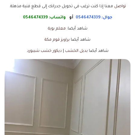
تواصل
معنا إذا كنت ترغب في تحويل جدرانك إلى قطع فنية مذهلة.
جوال: 0546474339
أو
واتساب:
0546474339
شاهد أيضا:
معلم بوية
شاهد أيضا
براويز فوم مكة
شاهد أيضا
بديل الخشب
|
ديكور خشب شيبورد