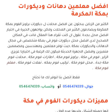
افضل معلمين دهانات وديكورات
بمكة المكرمة
الكثير من الزباين يبحثون عن افضل محلات ل ديكورات براويز الفوم بمكة
المكرمة ويصادفون الكثير من المحلات ولاكن يواجهون الحيرة في اختيار
افضل محل بجدة ,نقول ان كنت تقراء هذا المقال فانت في المكان
الصحيح لدى افضل محل ديكورات فوم في بمكة متخصص في مجال
الدهانات والديكورات بمكة ,حيث نوفر معلمين ومهندسين ومصممين
متميزين وافضل الاجهزة الحديثة فيكون لك الرغبة في اختيارنا عزيزي
الزاير ,
فوم في مكة , براويز فوم مكة , اطارات فوم مكة , محلات فوم
مكة جدة , محل فوم مكة , تركيب فوم بمكه , نعلات فوم مكة ,
معلم
فوم مكة
.
فقط اتصل بنا لنوفر لك ما تحتاج
جوال: 0546474339
أو
واتساب: 0546474339
مميزات ديكورات الفوم في مكة
انها جميله الشكل ولديها عده الوان .