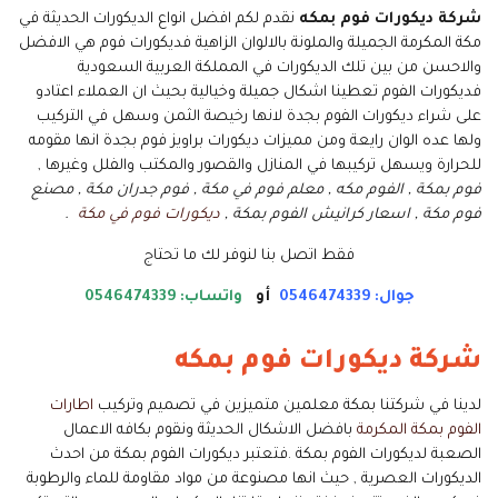
شركة ديكورات فوم بمكه
نقدم لكم افضل انواع الديكورات الحديثة في
مكة المكرمة الجميلة والملونة بالالوان الزاهية فديكورات فوم هي الافضل
والاحسن من بين تلك الديكورات في المملكة العربية السعودية
فديكورات الفوم تعطينا اشكال جميلة وخيالية بحيث ان العملاء اعتادو
على شراء ديكورات الفوم بجدة لانها رخيصة الثمن وسهل في التركيب
ولها عده الوان رايعة ومن مميزات ديكورات براويز فوم بجدة انها مقومه
للحرارة ويسهل تركيبها في المنازل والقصور والمكتب والفلل وغيرها ,
فوم بمكة , الفوم مكه , معلم فوم في مكة , فوم جدران مكة , مصنع
فوم مكة , اسعار كرانيش الفوم بمكة ,
ديكورات فوم في مكة
.
فقط اتصل بنا لنوفر لك ما تحتاج
جوال: 0546474339
أو
واتساب: 0546474339
شركة ديكورات فوم بمكه
لدينا في شركتنا بمكة معلمين متميزين في تصميم وتركيب
اطارات
الفوم بمكة المكرمة
بافضل الاشكال الحديثة ونقوم بكافه الاعمال
الصعبة لديكورات الفوم بمكة .فتعتبر ديكورات الفوم بمكة من احدث
الديكورات العصرية , حيث انها مصنوعة من مواد مقاومة للماء والرطوبة