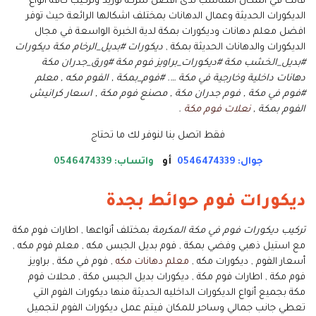
فانت في المكان المناسب لدى افضل شركة توريد وتركيب كافة انواع
الديكورات الحديثة وعمال الدهانات بمختلف اشكالها الرائعة حيث توفر
افضل معلم دهانات وديكورات بمكة لدية الخبرة الواسعة في مجال
الديكورات والدهانات الحديثة بمكة ,
ديكورات #بديل_الرخام مكة ديكورات
#بديل_الخشب مكة #ديكورات_براويز فوم مكة #ورق_جدران مكة
دهانات داخلية وخارجية في مكة …. #فوم_بمكة , الفوم مكه , معلم
#فوم في مكة , فوم جدران مكة , مصنع فوم مكة , اسعار كرانيش
الفوم بمكة ,
نعلات فوم مكة
.
فقط اتصل بنا لنوفر لك ما تحتاج
جوال: 0546474339
أو
واتساب: 0546474339
ديكورات فوم حوائط بجدة
تركيب ديكورات فوم في مكة المكرمة
بمختلف أنواعها , اطارات فوم مكة
مع استيل ذهبي وفضي بمكة , فوم بديل الجبس مكه , معلم فوم مكه ,
أسعار الفوم , ديكورات مكه ,
معلم دهانات مكه
, فوم في مكة , براويز
فوم مكة , اطارات فوم مكة , ديكورات بديل الجبس مكة , محلات فوم
مكة بجميع أنواع الديكورات الداخليه الحديثة منها ديكورات الفوم التي
تعطي جانب جمالي وساحر للمكان فيتم عمل ديكورات الفوم لتجميل